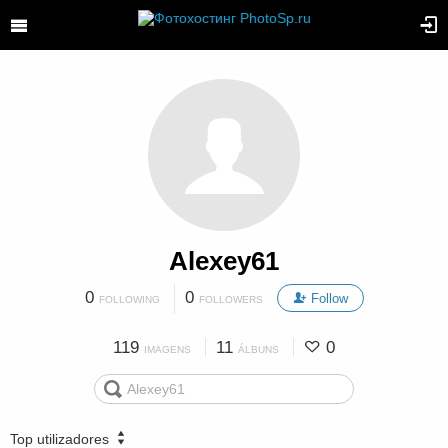
Alexey61
0
0
Follow
FOLLOWING
FOLLOWERS
119
11
0
IMAGENS
ÁLBUNS
Top utilizadores