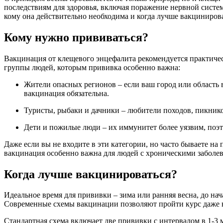
последствиям для здоровья, включая поражение нервной сист
кому она действительно необходима и когда лучше вакцинирова
Кому нужно прививаться?
Вакцинация от клещевого энцефалита рекомендуется практичес
группы людей, которым прививка особенно важна:
Жители опасных регионов – если ваш город или область в
вакцинация обязательна.
Туристы, рыбаки и дачники – любители походов, пикников
Дети и пожилые люди – их иммунитет более уязвим, поэ
Даже если вы не входите в эти категории, но часто бываете на 
вакцинация особенно важна для людей с хроническими заболев
Когда лучше вакцинироваться?
Идеальное время для прививки – зима или ранняя весна, до нач
Современные схемы вакцинации позволяют пройти курс даже в с
Стандартная схема включает две прививки с интервалом в 1-3 м