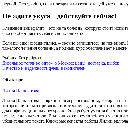
первой. Это удобно, если поездка или сезон клещей уже на нос
Не ждите укуса – действуйте сейчас!
Клещевой энцефалит – это не та болезнь, которую стоит испы
способ обезопасить себя и своих близких.
Если вы еще не защитились – срочно запишитесь на прививку. 
тяжелого течения болезни, а полный курс обеспечивает надежн
Рубрика
Без рубрики
Дизельное топливо оптом в Москве: цены, доставка, выбор
Качество и надежность флеш-накопителей
Об авторе
Лилия Панкратова
Лилия Панкратова — яркий пример специалиста, который на пр
которые не только привлекают внимание аудитории, но и вып
для информационных ресурсов. Это требует умения быстро по
пользу с первых строк. В условиях современной конкуренции з
убедительного текста.Ключевые аспекты работы Лилии включа