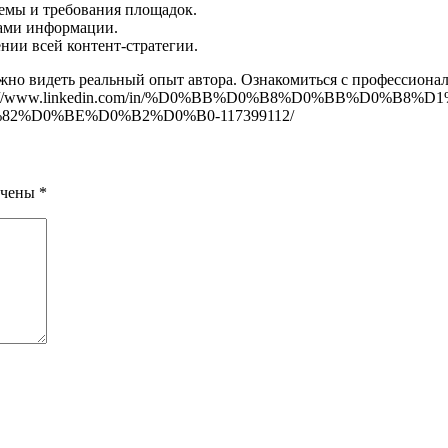
темы и требования площадок.
ками информации.
ении всей контент-стратегии.
ажно видеть реальный опыт автора. Ознакомиться с профессион
https://www.linkedin.com/in/%D0%BB%D0%B8%D0%BB%D0%B8%D1
%D0%BE%D0%B2%D0%B0-117399112/
ечены
*