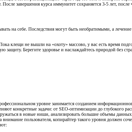
у. После завершения курса иммунитет сохраняется 3-5 лет, после
тывать на себе. Последствия могут быть необратимыми, а лечен
Пока клещи не вышли на «охоту» массово, у вас есть время подг
ую защиту. Берегите здоровье и наслаждайтесь природой без стра
офессиональном уровне занимается созданием информационного 
олняют конкретные задачи: от SEO-оптимизации до глубокого р
гружаться в новые ниши, анализировать большие объемы данных
а внимание пользователя, копирайтер такого уровня должен соч
ют: