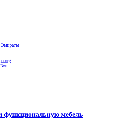
в Эмираты
pa.org
УЗов
и функциональную мебель