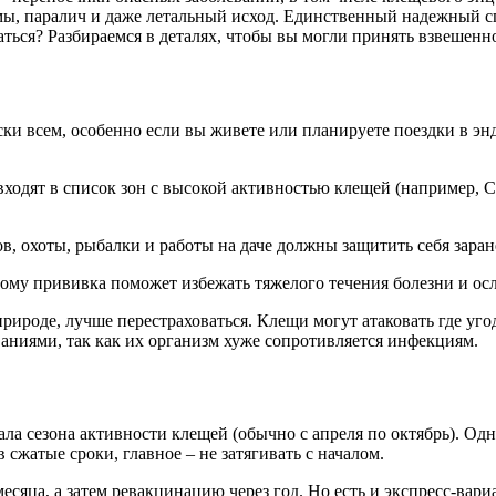
емы, паралич и даже летальный исход. Единственный надежный 
ться? Разбираемся в деталях, чтобы вы могли принять взвешенно
ки всем, особенно если вы живете или планируете поездки в эн
ходят в список зон с высокой активностью клещей (например, С
, охоты, рыбалки и работы на даче должны защитить себя заране
тому прививка поможет избежать тяжелого течения болезни и ос
природе, лучше перестраховаться. Клещи могут атаковать где уго
аниями, так как их организм хуже сопротивляется инфекциям.
ала сезона активности клещей (обычно с апреля по октябрь). Одн
жатые сроки, главное – не затягивать с началом.
есяца, а затем ревакцинацию через год. Но есть и экспресс-вари