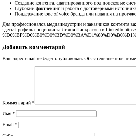
Создание контента, адаптированного под поисковые сис
Глубокий фактчекинг и работа с достоверными источни
Поддержание tone of voice бренда или издания на протяж
Для профессионалов медиаиндустрии и заказчиков контента в
здесь:Профиль специалиста Лилия Панкратова в LinkedIn 
%D0%BF%D0%B0%D0%BD%D0%BA%D1%80%D0%B0%D1%82
Добавить комментарий
Ваш адрес email не будет опубликован.
Обязательные поля пом
Комментарий
*
Имя
*
Email
*
Сайт