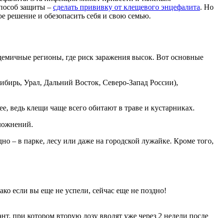
способ защиты –
сделать прививку от клещевого энцефалита
. Но
е решение и обезопасить себя и свою семью.
демичные регионы, где риск заражения высок. Вот основные
ибирь, Урал, Дальний Восток, Северо-Запад России),
е, ведь клещи чаще всего обитают в траве и кустарниках.
ложнений.
дно – в парке, лесу или даже на городской лужайке. Кроме того,
ако если вы еще не успели, сейчас еще не поздно!
ант, при котором вторую дозу вводят уже через 2 недели после