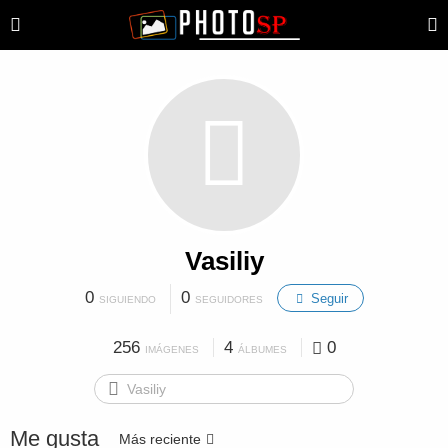
Vasiliy
0
0
Seguir
SIGUIENDO
SEGUIDORES
256
4
0
IMÁGENES
ÁLBUMES
Me gusta
Más reciente